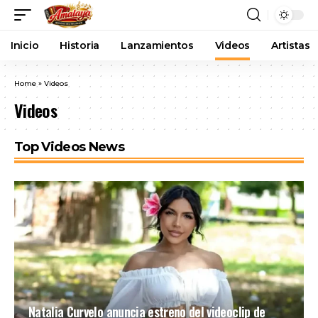
Inicio
Historia
Lanzamientos
Videos
Artistas
Home
»
Videos
Videos
Top Videos News
Natalia Curvelo anuncia estreno del videoclip de