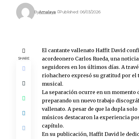
By
Amalaya
Published: 06/03/2026
El cantante vallenato Haffit David con
acordeonero Carlos Rueda, una noticia
SHARE
seguidores en los últimos días. A travé
riohachero expresó su gratitud por el
musical.
La separación ocurre en un momento de
preparando un nuevo trabajo discográf
vallenato. A pesar de que la dupla sol
músicos destacaron la experiencia posi
capítulo.
En su publicación, Haffit David le ded