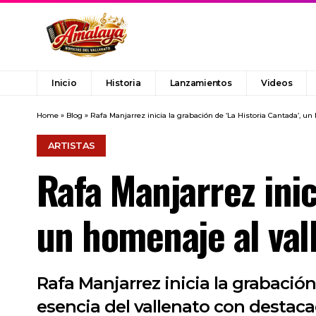
Inicio
Historia
Lanzamientos
Videos
Home
»
Blog
»
Rafa Manjarrez inicia la grabación de ‘La Historia Cantada’, u
ARTISTAS
Rafa Manjarrez inic
un homenaje al val
Rafa Manjarrez inicia la grabació
esencia del vallenato con destaca