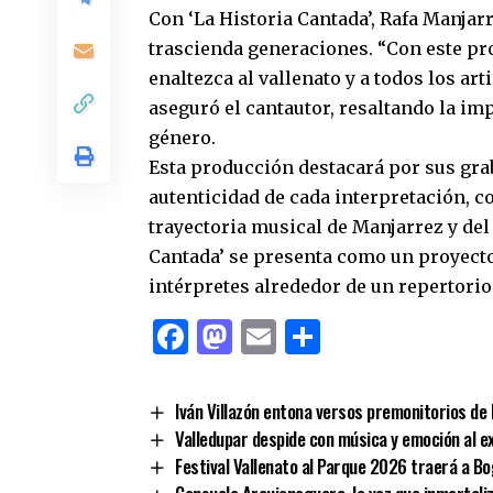
Con ‘La Historia Cantada’, Rafa Manjar
trascienda generaciones. “Con este pro
enaltezca al vallenato y a todos los ar
aseguró el cantautor, resaltando la im
género.
Esta producción destacará por sus gra
autenticidad de cada interpretación, c
trayectoria musical de Manjarrez y del
Cantada’ se presenta como un proyecto 
intérpretes alrededor de un repertori
Facebook
Mastodon
Email
Comparti
Iván Villazón entona versos premonitorios de 
Valledupar despide con música y emoción al ex
Festival Vallenato al Parque 2026 traerá a Bo