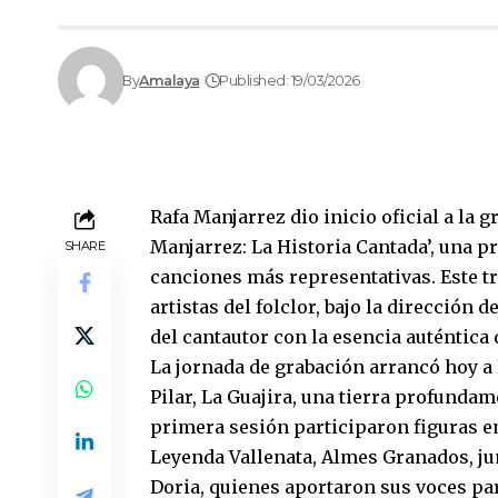
By
Amalaya
Published: 19/03/2026
Rafa Manjarrez dio inicio oficial a la 
Manjarrez: La Historia Cantada’, una p
SHARE
canciones más representativas. Este t
artistas del folclor, bajo la dirección 
del cantautor con la esencia auténtica 
La jornada de grabación arrancó hoy a l
Pilar, La Guajira, una tierra profundame
primera sesión participaron figuras e
Leyenda Vallenata, Almes Granados, jun
Doria, quienes aportaron sus voces par