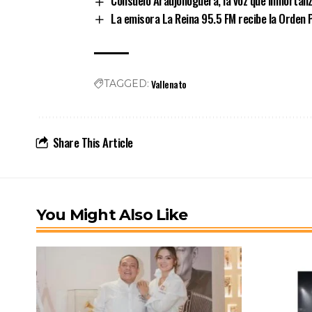
Consuelo Araujonoguera, la voz que inmortaliz
La emisora La Reina 95.5 FM recibe la Orden
Vallenato
TAGGED:
Share This Article
You Might Also Like