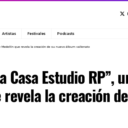
Artistas
Festivales
Podcasts
e Medellín que revela la creación de su nuevo álbum vallenato
a Casa Estudio RP”, un
 revela la creación d