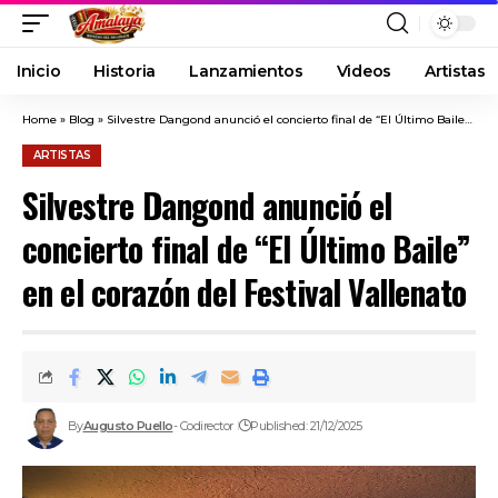
Inicio
Historia
Lanzamientos
Videos
Artistas
Home
»
Blog
»
Silvestre Dangond anunció el concierto final de “El Último Baile” en el corazón del Festival Vallenato
ARTISTAS
Silvestre Dangond anunció el
concierto final de “El Último Baile”
en el corazón del Festival Vallenato
By
Augusto Puello
- Codirector
Published: 21/12/2025