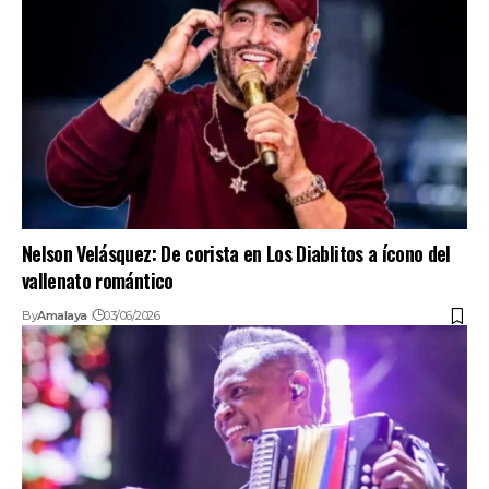
Nelson Velásquez: De corista en Los Diablitos a ícono del
vallenato romántico
By
Amalaya
03/06/2026