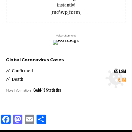
instantly!
[mc4wp_form]
- Advertisement -
Global Coronavirus Cases
651.9M
Confirmed
6.7M
Death
Covid-19 Statistics
More Information:
Facebook
Mastodon
Email
Compartir