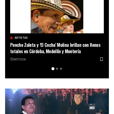
ARTISTAS
AR
ías
Poncho Zuleta y ‘El Cocha’ Molina brillan con llenos
Die
totales en Córdoba, Medellín y Montería
abso
28/07/2026
28/