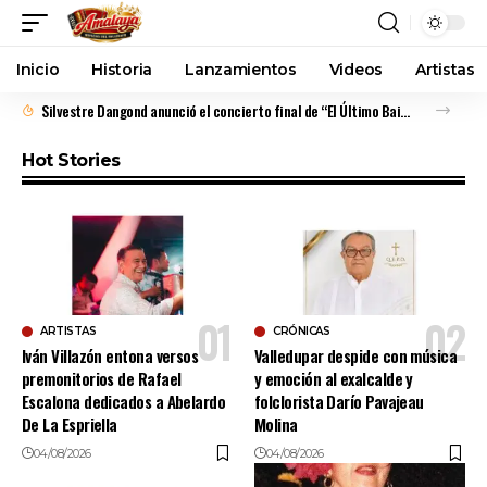
Inicio
Historia
Lanzamientos
Videos
Artistas
Silvestre Dangond anunció el concierto final de “El Último Baile” en el corazón del Festival Vallenato
Hot Stories
ARTISTAS
CRÓNICAS
Iván Villazón entona versos
Valledupar despide con música
premonitorios de Rafael
y emoción al exalcalde y
Escalona dedicados a Abelardo
folclorista Darío Pavajeau
De La Espriella
Molina
04/08/2026
04/08/2026