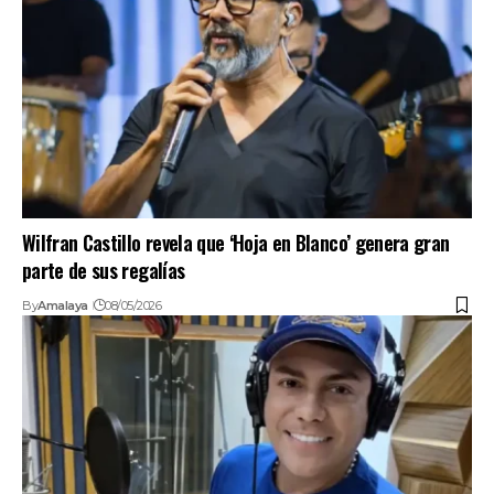
Wilfran Castillo revela que ‘Hoja en Blanco’ genera gran
parte de sus regalías
By
Amalaya
08/05/2026